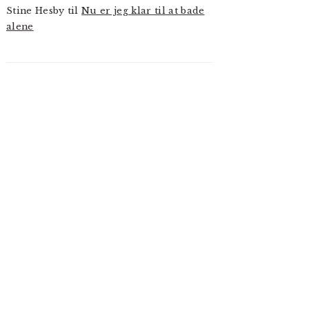
Stine Hesby
til
Nu er jeg klar til at bade
alene