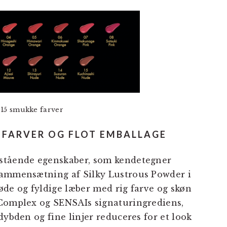
 15 smukke farver
E FARVER OG FLOT EMBALLAGE
estående egenskaber, som kendetegner
sammensætning af Silky Lustrous Powder i
øde og fyldige læber med rig farve og skøn
 Complex og SENSAIs signaturingrediens,
dybden og fine linjer reduceres for et look