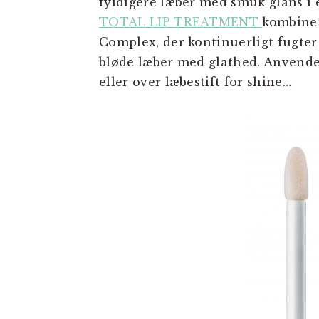
fyldigere læber med smuk glans i 
TOTAL LIP TREATMENT
kombiner
Complex, der kontinuerligt fugter 
bløde læber med glathed. Anvendes
eller over læbestift for shine…