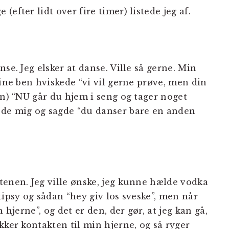
efter lidt over fire timer) listede jeg af.
se. Jeg elsker at danse. Ville så gerne. Min
Mine ben hviskede “vi vil gerne prøve, men din
en) “NU går du hjem i seng og tager noget
ede mig og sagde “du danser bare en anden
tenen. Jeg ville ønske, jeg kunne hælde vodka
tipsy og sådan “hey giv los sveske”, men når
 hjerne”, og det er den, der gør, at jeg kan gå,
kker kontakten til min hjerne, og så ryger