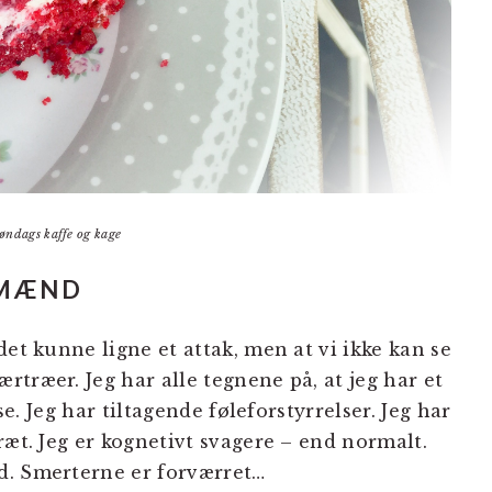
øndags kaffe og kage
RMÆND
det kunne ligne et attak, men at vi ikke kan se
træer. Jeg har alle tegnene på, at jeg har et
sse. Jeg har tiltagende føleforstyrrelser. Jeg har
ræt. Jeg er kognetivt svagere – end normalt.
d. Smerterne er forværret…