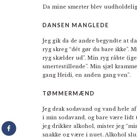
Da mine smerter blev uudholdelige (
DANSEN MANGLEDE
Jeg gik da de andre begyndte at dan
ryg skreg “dét gør du bare ikke”. 
ryg skælder ud”. Min ryg råbte (ig
smertestillende”. Min sjæl kramm
gang Heidi, en anden gang ven”.
TØMMERMÆND
Jeg drak sodavand og vand hele af
i min sodavand, og bare være lidt 
jeg drikker alkohol, mister jeg “min
snakke og være i nuet. Alkohol slu