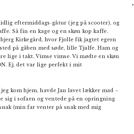
 tidlig eftermiddags-gåtur (jeg på scooter), og
ffe. Så fin en kage og en skøn kop kaffe.
bjerg Kirkegård, hvor Fjolle fik jagtet egern
fsted på gåben med søde, lille Tjalfe. Ham og
are lige i takt. Vimse vimse. Vi mødte en skøn
 Ej, det var lige perfekt i mit
da jeg kom hjem, havde Jan lavet lækker mad –
te sig i sofaen og ventede på en opringning
gssnak (min far venter på snak med mig