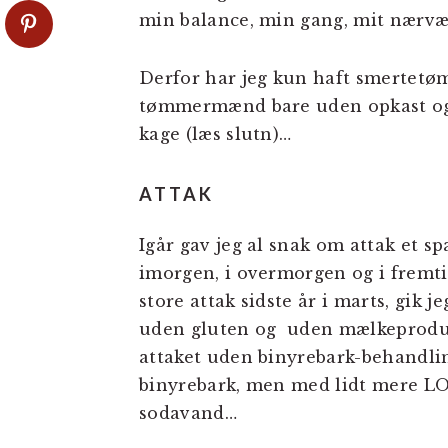
min balance, min gang, mit nærvæ
Derfor har jeg kun haft smertetø
tømmermænd bare uden opkast og 
kage (læs slutn)…
ATTAK
Igår gav jeg al snak om attak et spa
imorgen, i overmorgen og i frem
store attak sidste år i marts, gik 
uden gluten og uden mælkeproduk
attaket uden binyrebark-behandli
binyrebark, men med lidt mere LO
sodavand…