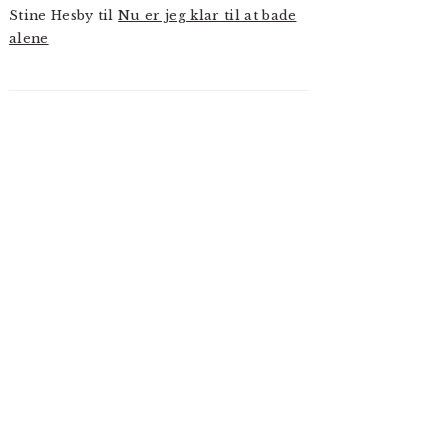
Stine Hesby
til
Nu er jeg klar til at bade
alene