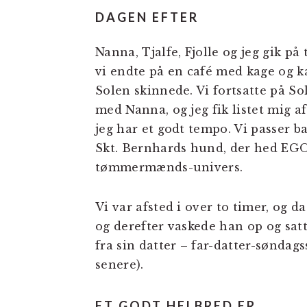
DAGEN EFTER
Nanna, Tjalfe, Fjolle og jeg gik på
vi endte på en café med kage og ka
Solen skinnede. Vi fortsatte på Sol
med Nanna, og jeg fik listet mig a
jeg har et godt tempo. Vi passer b
Skt. Bernhards hund, der hed EGON.
tømmermænds-univers.
Vi var afsted i over to timer, og 
og derefter vaskede han op og sat
fra sin datter – far-datter-sønda
senere).
ET GODT HELBRED ER