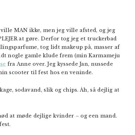
 ville MAN ikke, men jeg ville afsted, og jeg
PLEJER at gøre. Derfor tog jeg et truckerbad
dlingsparfume, tog lidt makeup på, masser af
fandt nogle gamle klude frem (min Karmameju
se
fra Anne over. Jeg kyssede Jan, nussede
min scooter til fest hos en veninde.
kage, sodavand, slik og chips. Åh, så dejlig at
 nød at møde dejlige kvinder – og een mand.
fest.