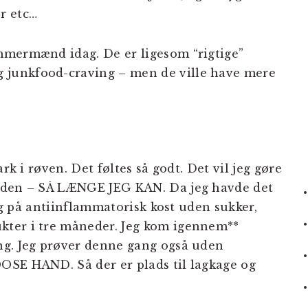
r etc…
mmermænd idag. De er ligesom “rigtige”
junkfood-craving – men de ville have mere
rk i røven. Det føltes så godt. Det vil jeg gøre
tiden – SÅ LÆNGE JEG KAN. Da jeg havde det
jeg på antiinflammatorisk kost uden sukker,
ter i tre måneder. Jeg kom igennem**
ng. Jeg prøver denne gang også uden
OSE HAND. Så der er plads til lagkage og