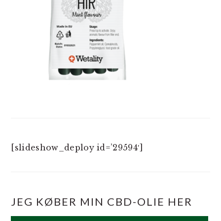
[slideshow_deploy id=’29594′]
JEG KØBER MIN CBD-OLIE HER