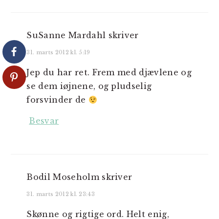
SuSanne Mardahl
skriver
31. marts 2012 kl. 5:19
Jep du har ret. Frem med djævlene og
se dem iøjnene, og pludselig
forsvinder de
Besvar
Bodil Moseholm
skriver
31. marts 2012 kl. 23:43
Skønne og rigtige ord. Helt enig,