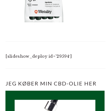
[slideshow_deploy id=’29594′]
JEG KØBER MIN CBD-OLIE HER