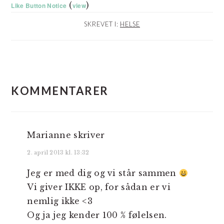
(
)
Like Button Notice
view
SKREVET I:
HELSE
LÆSERINTERAKTIONER
KOMMENTARER
Marianne
skriver
2. april 2013 kl. 13:32
Jeg er med dig og vi står sammen
Vi giver IKKE op, for sådan er vi
nemlig ikke <3
Og ja jeg kender 100 % følelsen.