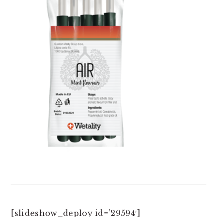
[slideshow_deploy id=’29594′]