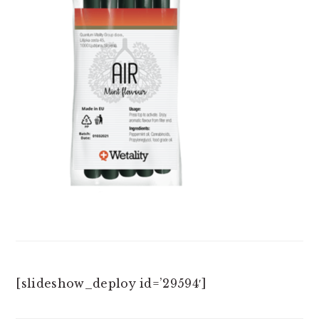
[slideshow_deploy id=’29594′]