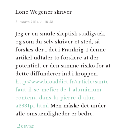
Lone Wegener
skriver
5. marts 2014 kl. 18:53
Jeg er en smule skeptisk stadigvæk,
og som du selv skriver et sted, så
forskes der i det i Frankrig. I denne
artikel udtaler to forskere at der
potentielt er den samme risiko for at
dette diffunderer ind i kroppen.
http://www.bioaddict.fr/article/sante-
faut-il-se-mefier-de-l-aluminium-
contenu-dans-la-pierre-d-alun-
a2831p1.html
Men måske det under
alle omstændigheder er bedre.
Besvar