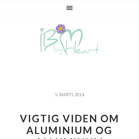
Gå
Skip
Gå
direkte
til
direkte
til
indhold
til
primær
primær
navigation
sidebar
5. MARTS 2014
VIGTIG VIDEN OM
ALUMINIUM OG