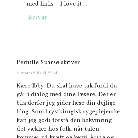
med links – I love it …
Besvar
Pernille Sparsø
skriver
5. marts 2014 kl. 22:41
Kære Ibby. Du skal have tak fordi du
går i dialog med dine læsere. Det er
bl.a.derfor jeg gider læse din dejlige
blog. Som brystkirugisk sygeplejerske
kan jeg godt forstå den bekymring
det vækker hos folk, når talen
kommer på kræft og kemi. Årsag og