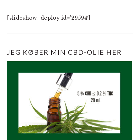
[slideshow_deploy id=’29594′]
JEG KØBER MIN CBD-OLIE HER