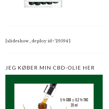
[slideshow_deploy id=’29594′]
JEG KØBER MIN CBD-OLIE HER