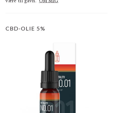
være til gavn.
OM MIG
CBD-OLIE 5%