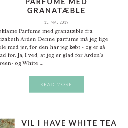
PARFUME MED
GRANATÆBLE
13. MAJ 2019
eklame Parfume med granatæble fra
lizabeth Arden Denne parfume må jeg lige
ele med jer, for den har jeg købt - og er så
ad for. Ja, I ved, at jeg er glad for Arden's
reen- og White ...
READ MORE
VIL I HAVE WHITE TEA