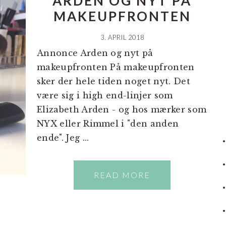
ARDEN OG NYT PÅ
MAKEUPFRONTEN
3. APRIL 2018
Annonce Arden og nyt på
makeupfronten På makeupfronten
sker der hele tiden noget nyt. Det
være sig i high end-linjer som
Elizabeth Arden - og hos mærker som
NYX eller Rimmel i "den anden
ende". Jeg ...
READ MORE