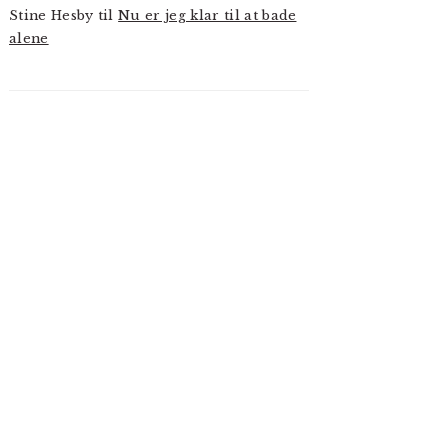
Stine Hesby
til
Nu er jeg klar til at bade
alene