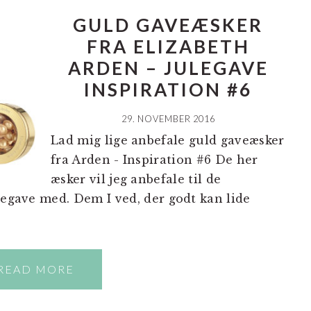
GULD GAVEÆSKER
FRA ELIZABETH
ARDEN – JULEGAVE
INSPIRATION #6
29. NOVEMBER 2016
Lad mig lige anbefale guld gaveæsker
fra Arden - Inspiration #6 De her
æsker vil jeg anbefale til de
legave med. Dem I ved, der godt kan lide
READ MORE