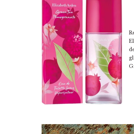
R
E
d
gl
G