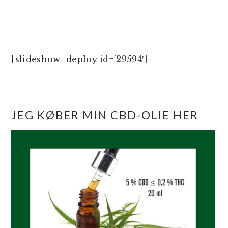
[slideshow_deploy id=’29594′]
JEG KØBER MIN CBD-OLIE HER