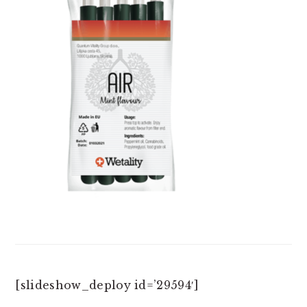
[slideshow_deploy id=’29594′]