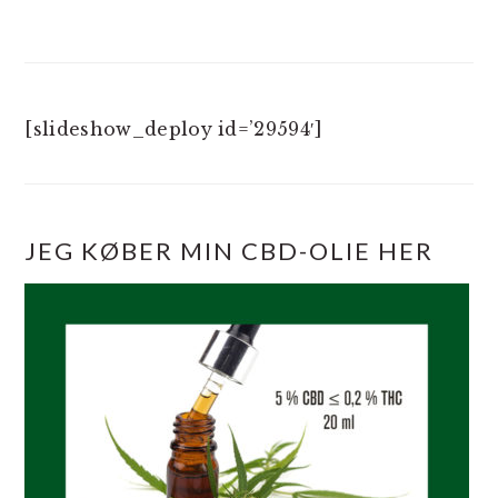
[slideshow_deploy id=’29594′]
JEG KØBER MIN CBD-OLIE HER