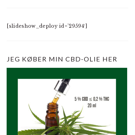
[slideshow_deploy id=’29594′]
JEG KØBER MIN CBD-OLIE HER