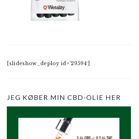
[slideshow_deploy id=’29594′]
JEG KØBER MIN CBD-OLIE HER