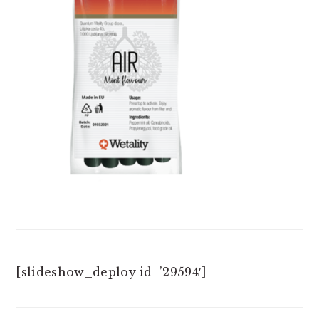
[slideshow_deploy id=’29594′]