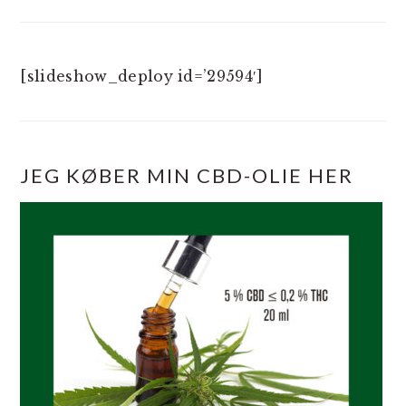
[slideshow_deploy id=’29594′]
JEG KØBER MIN CBD-OLIE HER