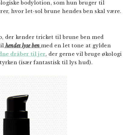
ologiske bodylotion, som hun bruger til
er, hvor let-sol brune hendes ben skal være.
o, der kender tricket til brune ben med
il
hendes lyse ben
med en let tone at gylden
dne dråber til jer
, der gerne vil bruge økologi
yrken (især fantastisk til lys hud).