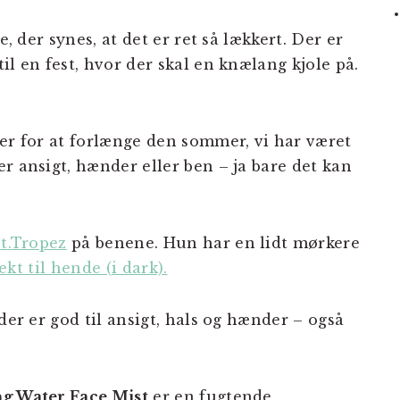
e, der synes, at det er ret så lækkert. Der er
il en fest, hvor der skal en knælang kjole på.
ner for at forlænge den sommer, vi har været
r ansigt, hænder eller ben – ja bare det kan
t.Tropez
på benene. Hun har en lidt mørkere
ekt til hende (i dark).
der er god til ansigt, hals og hænder – også
ng Water Face Mist
er en fugtende