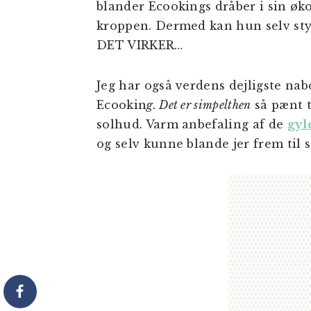
blander Ecookings dråber i sin øk
kroppen. Dermed kan hun selv styr
DET VIRKER…
Jeg har også verdens dejligste nab
Ecookin
g. Det er simpelthen
så pænt t
solhud. Varm anbefaling af de
gyl
og selv kunne blande jer frem til st