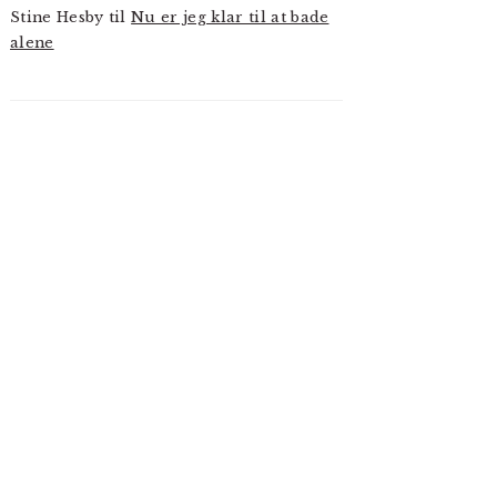
Stine Hesby
til
Nu er jeg klar til at bade
alene