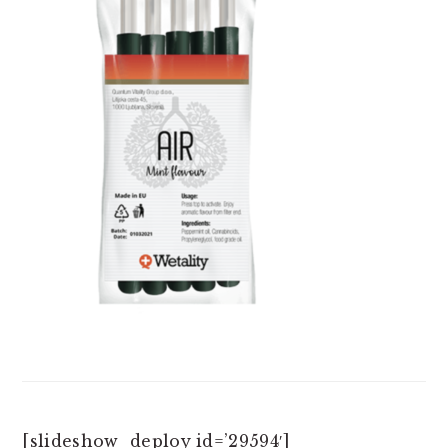
[slideshow_deploy id=’29594′]