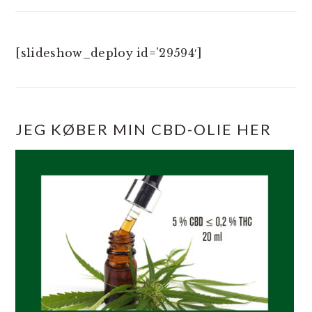
[slideshow_deploy id=’29594′]
JEG KØBER MIN CBD-OLIE HER