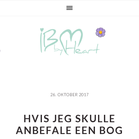
Gå
Skip
Gå
direkte
til
direkte
til
indhold
til
primær
primær
navigation
sidebar
26. OKTOBER 2017
HVIS JEG SKULLE
ANBEFALE EEN BOG