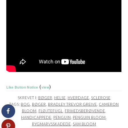
(
)
Like Button Notice
view
SKREVET I:
BØGER
,
HELSE
,
HVERDAGE
,
SCLEROSE
TAGS:
BOG
,
BØGER
,
BRADLEY TREVOR GREIVE
,
CAMERON
BLOOM
,
FLØJTEFUGL
,
FRIHEDSBERØVENDE
,
HANDICAPPEDE
,
PENGUIN
,
PENGUIN BLOOM
,
RYGMARVSSKADEDE
,
SAM BLOOM