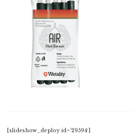
[slideshow_deploy id=’29594′]