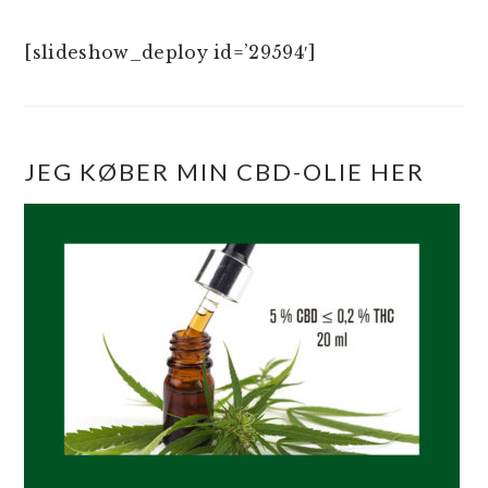
[slideshow_deploy id=’29594′]
JEG KØBER MIN CBD-OLIE HER