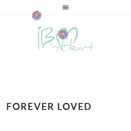
Gå
Skip
Gå
direkte
til
direkte
til
indhold
til
primær
primær
navigation
sidebar
FOREVER LOVED