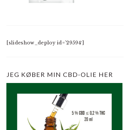
[slideshow_deploy id=’29594′]
JEG KØBER MIN CBD-OLIE HER