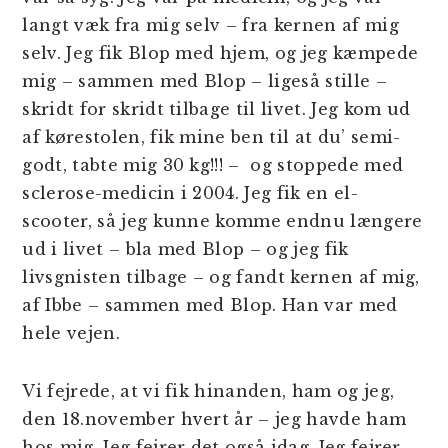
langt væk fra mig selv – fra kernen af mig
selv. Jeg fik Blop med hjem, og jeg kæmpede
mig – sammen med Blop – ligeså stille –
skridt for skridt tilbage til livet. Jeg kom ud
af kørestolen, fik mine ben til at du’ semi-
godt, tabte mig 30 kg!!! – og stoppede med
sclerose-medicin i 2004. Jeg fik en el-
scooter, så jeg kunne komme endnu længere
ud i livet – bla med Blop – og jeg fik
livsgnisten tilbage – og fandt kernen af mig,
af Ibbe – sammen med Blop. Han var med
hele vejen.
Vi fejrede, at vi fik hinanden, ham og jeg,
den 18.november hvert år – jeg havde ham
hos mig. Jeg fejrer det også idag. Jeg fejrer