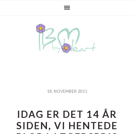
Gå
Skip
Gå
direkte
til
direkte
til
indhold
til
primær
primær
navigation
sidebar
18. NOVEMBER 2015
IDAG ER DET 14 ÅR
SIDEN, VI HENTEDE