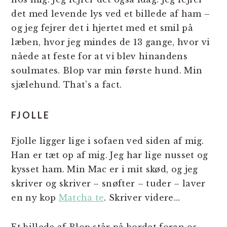
det med levende lys ved et billede af ham –
og jeg fejrer det i hjertet med et smil på
læben, hvor jeg mindes de 13 gange, hvor vi
nåede at feste for at vi blev hinandens
soulmates. Blop var min første hund. Min
sjælehund. That’s a fact.
FJOLLE
Fjolle ligger lige i sofaen ved siden af mig.
Han er tæt op af mig. Jeg har lige nusset og
kysset ham. Min Mac er i mit skød, og jeg
skriver og skriver – snøfter – tuder – laver
en ny kop
Matcha te
. Skriver videre…
Et billede af Blop står på bordet foran os.