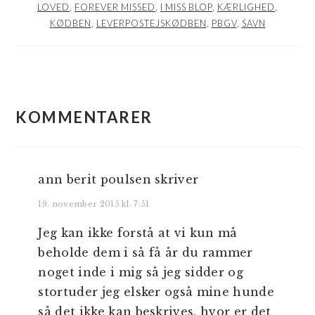
LOVED
,
FOREVER MISSED
,
I MISS BLOP
,
KÆRLIGHED
,
KØDBEN
,
LEVERPOSTEJSKØDBEN
,
PBGV
,
SAVN
LÆSERINTERAKTIONER
KOMMENTARER
ann berit poulsen
skriver
19. november 2015 kl. 7:51
Jeg kan ikke forstå at vi kun må
beholde dem i så få år du rammer
noget inde i mig så jeg sidder og
stortuder jeg elsker også mine hunde
så det ikke kan beskrives, hvor er det