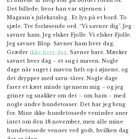
Det billede, hvor han var stjernen i
Magasin’s julekatalog . Et lys på et bord. To
sjæle. Tre forløsende ord. “Vi savner dig”. Jeg
savner ham. Jeg elsker Fjolle. Vi elsker Fjolle.
Jeg savner Blop. Savner ham hver dag.
Græder
ikke hver dag
. Savner bare. Mærker
savnet hver dag – et sug i maven. Nogle
dage når suget i maven helt op i øjnene, og
det drypper med savn-tårer. Nogle dage
farer et kært minde igennem mig – og jeg
griner og snakker om det – om ham – med
nogle andre hundetosser. Det har jeg brug
for. Mine ikke-hundetossede veninder aner
intet om den 18.november, men alle mine
hundetossede venner ved godt, hvilken dag
det er idag.