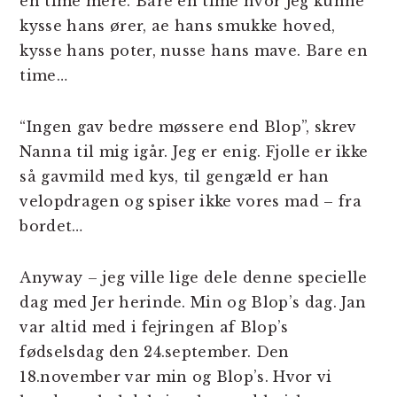
en time mere. Bare en time hvor jeg kunne
kysse hans ører, ae hans smukke hoved,
kysse hans poter, nusse hans mave. Bare en
time…
“Ingen gav bedre møssere end Blop”, skrev
Nanna til mig igår. Jeg er enig. Fjolle er ikke
så gavmild med kys, til gengæld er han
velopdragen og spiser ikke vores mad – fra
bordet…
Anyway – jeg ville lige dele denne specielle
dag med Jer herinde. Min og Blop’s dag. Jan
var altid med i fejringen af Blop’s
fødselsdag den 24.september. Den
18.november var min og Blop’s. Hvor vi