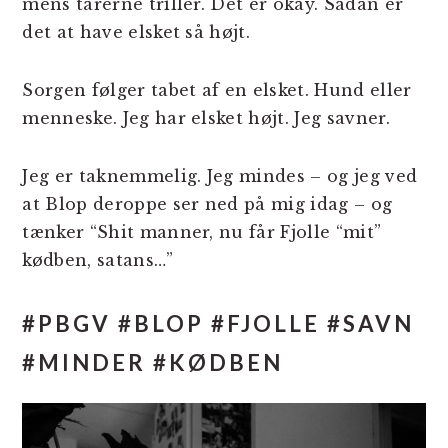
mens tårerne triller. Det er okay. Sådan er
det at have elsket så højt.
Sorgen følger tabet af en elsket. Hund eller
menneske. Jeg har elsket højt. Jeg savner.
Jeg er taknemmelig. Jeg mindes – og jeg ved
at Blop deroppe ser ned på mig idag – og
tænker “Shit manner, nu får Fjolle “mit”
kødben, satans…”
#PBGV #BLOP #FJOLLE #SAVN
#MINDER #KØDBEN