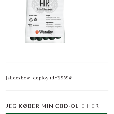
[slideshow_deploy id=’29594′]
JEG KØBER MIN CBD-OLIE HER