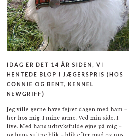
IDAG ER DET 14 ÅR SIDEN, VI
HENTEDE BLOP I JÆGERSPRIS (HOS
CONNIE OG BENT, KENNEL
NEWGRIFF)
Jeg ville gerne have fejret dagen med ham –
her hos mig. I mine arme. Ved min side. I
live. Med hans udtryksfulde øjne på mig –
og hans sultne blik – blik efter mad og nus…