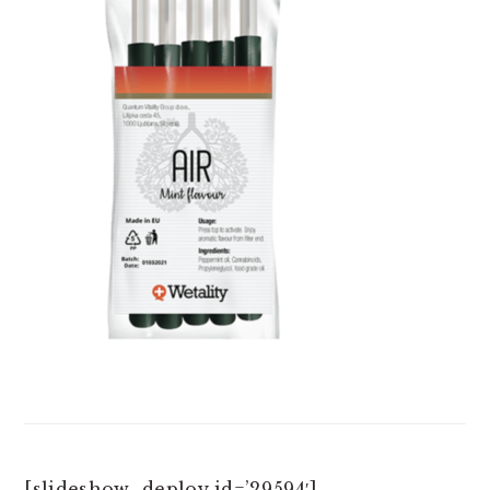
[slideshow_deploy id=’29594′]