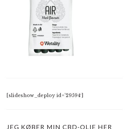
[slideshow_deploy id=’29594′]
JEG KØBER MIN CBD-OLIE HER