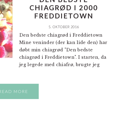
CHIAGRØD I 2000
FREDDIETOWN
5. OKTOBER 2016
Den bedste chiagrød i Freddietown
Mine veninder (der kan lide den) har
døbt min chiagrød "Den bedste
chiagrød i Freddietown". I starten, da
jeg legede med chiafrø, brugte jeg
READ MORE