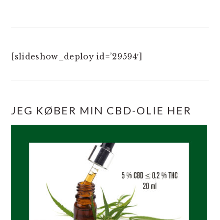
[slideshow_deploy id=’29594′]
JEG KØBER MIN CBD-OLIE HER