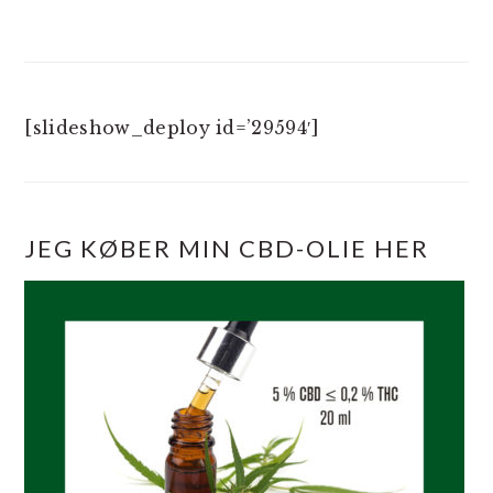
[slideshow_deploy id=’29594′]
JEG KØBER MIN CBD-OLIE HER