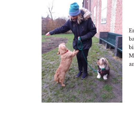
E
b
b
M
a