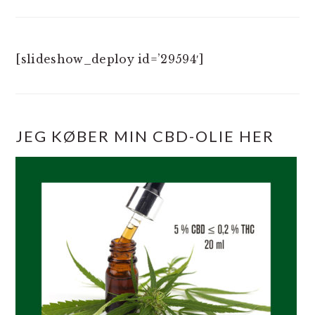
[slideshow_deploy id=’29594′]
JEG KØBER MIN CBD-OLIE HER