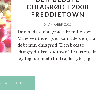
CHIAGRØD I 2000
FREDDIETOWN
5. OKTOBER 2016
Den bedste chiagrød i Freddietown
Mine veninder (der kan lide den) har
døbt min chiagrød "Den bedste
chiagrød i Freddietown". I starten, da
jeg legede med chiafrø, brugte jeg
READ MORE