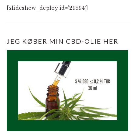
[slideshow_deploy id=’29594′]
JEG KØBER MIN CBD-OLIE HER