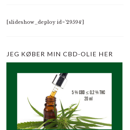
[slideshow_deploy id=’29594′]
JEG KØBER MIN CBD-OLIE HER