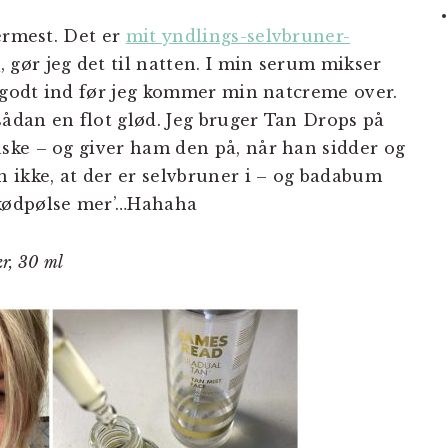
ermest. Det er
mit yndlings-selvbruner-
s
, gør jeg det til natten. I min serum mikser
e godt ind før jeg kommer min natcreme over.
sådan en flot glød. Jeg bruger Tan Drops på
ske – og giver ham den på, når han sidder og
 ikke, at der er selvbruner i – og badabum
kødpølse mer’…Hahaha
kr, 30 ml