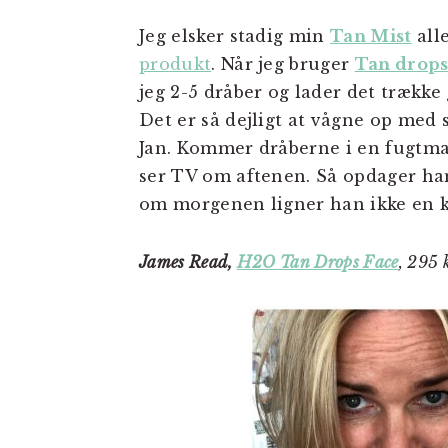
Jeg elsker stadig min
Tan Mist
all
produkt
. Når jeg bruger
Tan drop
jeg 2-5 dråber og lader det trækk
Det er så dejligt at vågne op med 
Jan. Kommer dråberne i en fugtma
ser TV om aftenen. Så opdager han
om morgenen ligner han ikke en 
James Read,
H2O Tan Drops Face
, 295 