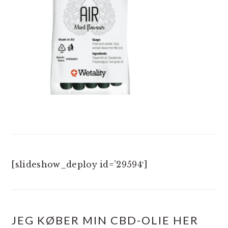
[slideshow_deploy id=’29594′]
JEG KØBER MIN CBD-OLIE HER