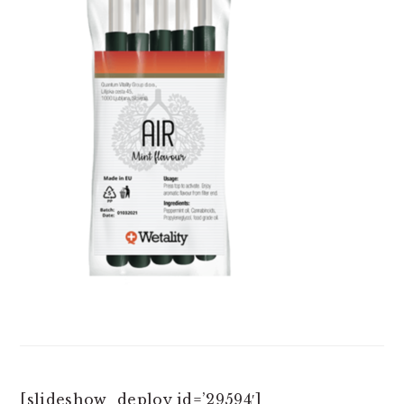
[slideshow_deploy id=’29594′]