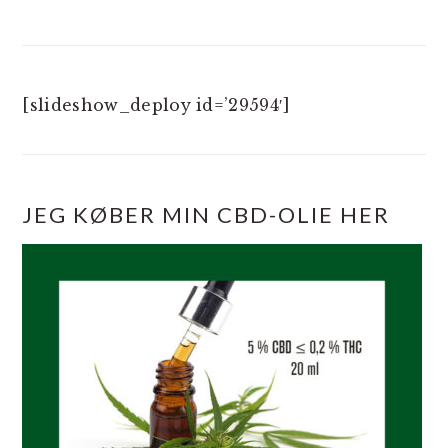
[slideshow_deploy id=’29594′]
JEG KØBER MIN CBD-OLIE HER