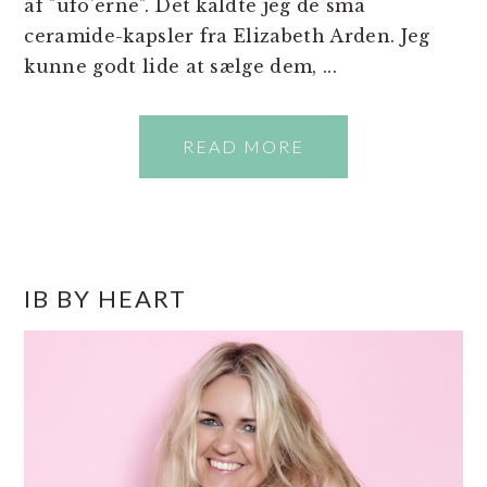
af "ufo'erne". Det kaldte jeg de små
ceramide-kapsler fra Elizabeth Arden. Jeg
kunne godt lide at sælge dem, ...
READ MORE
PRIMÆR
IB BY HEART
SIDEBAR