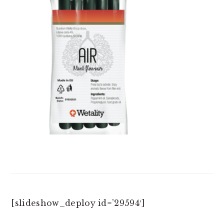
[slideshow_deploy id=’29594′]