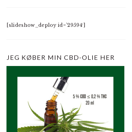
[slideshow_deploy id=’29594′]
JEG KØBER MIN CBD-OLIE HER