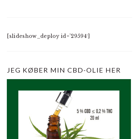
[slideshow_deploy id=’29594′]
JEG KØBER MIN CBD-OLIE HER