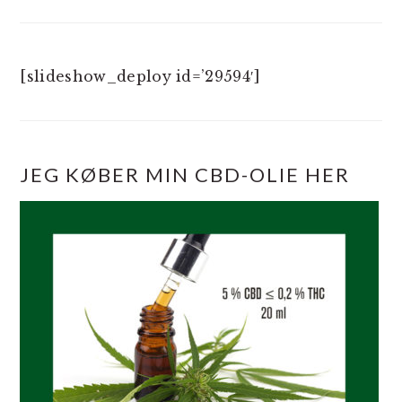
[slideshow_deploy id=’29594′]
JEG KØBER MIN CBD-OLIE HER