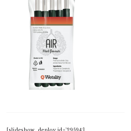
[slideshow_deploy id=’29594′]