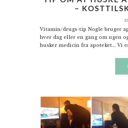
– KOSTTILS
3
Vitamin/drugs-tip Nogle bruger ap
hver dag eller en gang om ugen og
husker medicin fra apoteket... Vi er 