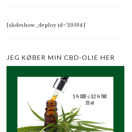
[slideshow_deploy id=’29594′]
JEG KØBER MIN CBD-OLIE HER