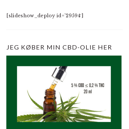
[slideshow_deploy id=’29594′]
JEG KØBER MIN CBD-OLIE HER