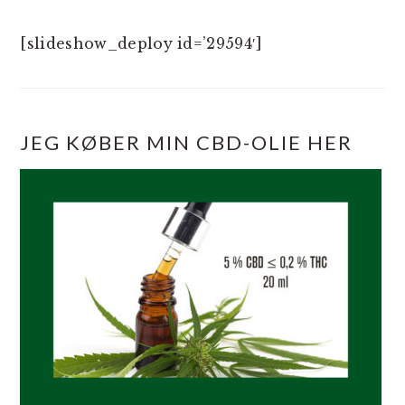
[slideshow_deploy id=’29594′]
JEG KØBER MIN CBD-OLIE HER