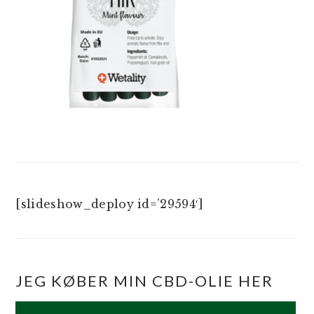
[slideshow_deploy id=’29594′]
JEG KØBER MIN CBD-OLIE HER