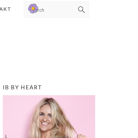
Search
AKT
PRIMÆR
IB BY HEART
SIDEBAR