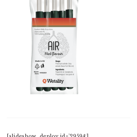
[slideshow_deploy id=’29594′]