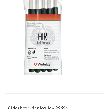
[slideshow_deploy id=’29594′]